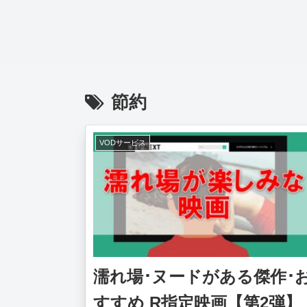
節約
VODサービス
濡れ場･ヌードがある傑作･
すすめ R指定映画【第2弾】