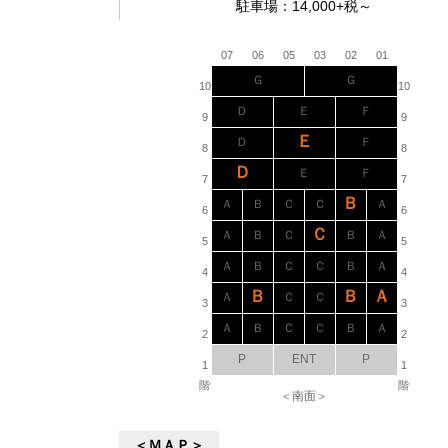
駐車場：14,000+税～
07
06
05
03
02
01
Ｇ
Ｇ
10
10
Ｄ
Ｅ
Ｆ
9
9
Ｅ
Ｄ
Ｆ
8
8
Ｄ
Ｅ
Ｆ
7
7
Ｂ
Ａ
Ｂ
Ｃ
Ｃ
Ａ
6
6
Ｃ
Ａ
Ｂ
Ｃ
Ｂ
Ａ
5
5
Ａ
Ｂ
Ｃ
Ｃ
Ｂ
Ａ
4
4
Ｂ
Ｂ
Ａ
Ａ
Ｃ
Ｃ
3
3
Ａ
Ｂ
Ｃ
Ｃ
Ｂ
Ａ
2
2
P
ENT
P
1
1
階
階
＜南面＞
＜ＭＡＰ＞