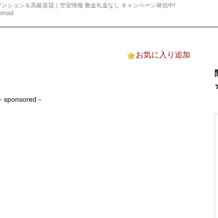
ンション＆高級賃貸｜空室情報 敷金礼金なし キャンペーン発信中!
お気に入り追加
－sponsored－