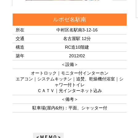
ルポゼ名駅南
所在
中村区名駅南3-12-16
交通
名古屋駅 12分
構造
RC造10階建
築年
2012/02
＜設備＞
オートロック｜モニター付インターホン
エアコン｜システムキッチン｜追焚、乾燥機付浴室｜シ
ャワー付トイレ
ＣＡＴＶ｜光インターネット込み
＜備考＞
駐車場(屋内&外)：平面、シャッター付
＜ＭＥＭＯ＞