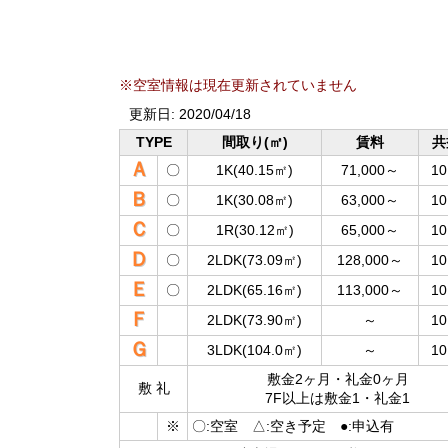
※空室情報は現在更新されていません
更新日: 2020/04/18
TYPE
間取り(㎡)
賃料
共
Ａ
〇
1K(40.15㎡)
71,000～
10
Ｂ
〇
1K(30.08㎡)
63,000～
10
Ｃ
〇
1R(30.12㎡)
65,000～
10
Ｄ
〇
2LDK(73.09㎡)
128,000～
10
Ｅ
〇
2LDK(65.16㎡)
113,000～
10
Ｆ
2LDK(73.90㎡)
～
10
Ｇ
3LDK(104.0㎡)
～
10
敷金2ヶ月・礼金0ヶ月
敷 礼
7F以上は敷金1・礼金1
※
〇:空室 △:空き予定 ●:申込有