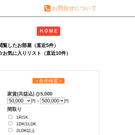
お問合せについて
ＨＯＭＥ
閲覧したお部屋（直近5件）
☆お気に入りリスト（直近10件）
＜条件検索＞
家賃(共益込) @5,000
月
月
円
~
円
額
額
間取り
予
予
算
算
1R/1K
1DK/1LDK
2LDK以上