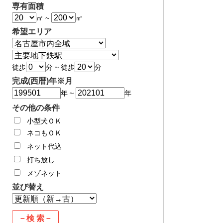
専有面積
部
部
㎡
~
㎡
屋
屋
希望エリア
の
の
区
面
面
別
積
積
駅
エ
別
駅
駅
徒歩
分
~
徒歩
分
リ
エ
か
か
ア
リ
完成(西暦)年※月
ら
ら
ア
西
西
年
~
年
暦
暦
その他の条件
＋
＋
月
月
小型犬ＯＫ
（6
（6
ネコもＯＫ
桁）
桁）
ネット代込
打ち放し
メゾネット
並び替え