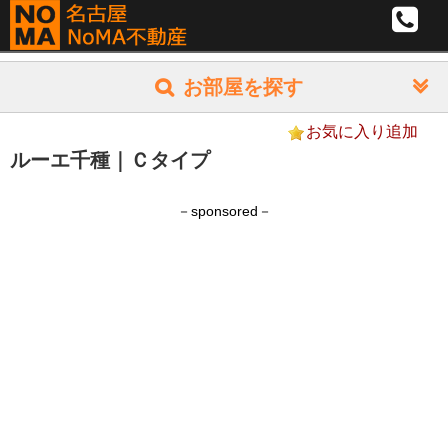
お部屋を探す
家賃(共益込) @5,000
お気に入り追加
月
月
円
~
円
ルーエ千種｜Ｃタイプ
額
額
間取り
予
予
算
算
1R/1K
－sponsored－
1DK/1LDK
2LDK以上
専有面積
部
部
㎡
~
㎡
屋
屋
希望エリア
の
の
区
面
面
別
積
積
駅
エ
別
駅
駅
徒歩
分
~
徒歩
分
リ
エ
か
か
ア
リ
完成(西暦)年※月
ら
ら
ア