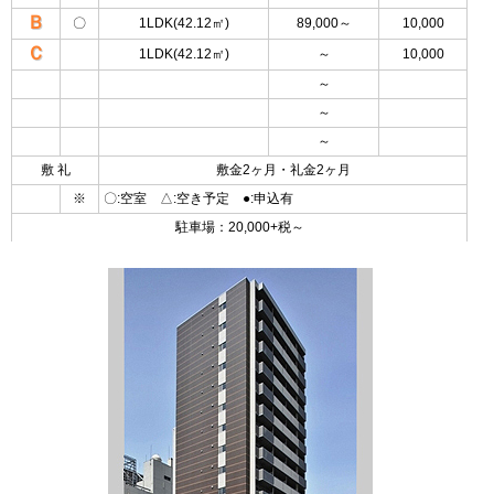
Ｂ
〇
1LDK(42.12㎡)
89,000～
10,000
Ｃ
1LDK(42.12㎡)
～
10,000
～
～
～
敷 礼
敷金2ヶ月・礼金2ヶ月
※
〇:空室 △:空き予定 ●:申込有
駐車場：20,000+税～