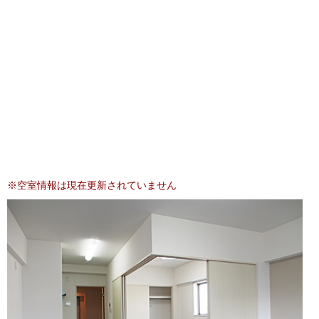
西
西
年
~
年
暦
暦
その他の条件
＋
＋
月
月
小型犬ＯＫ
（6
（6
ネコもＯＫ
桁）
桁）
ネット代込
打ち放し
メゾネット
並び替え
※空室情報は現在更新されていません