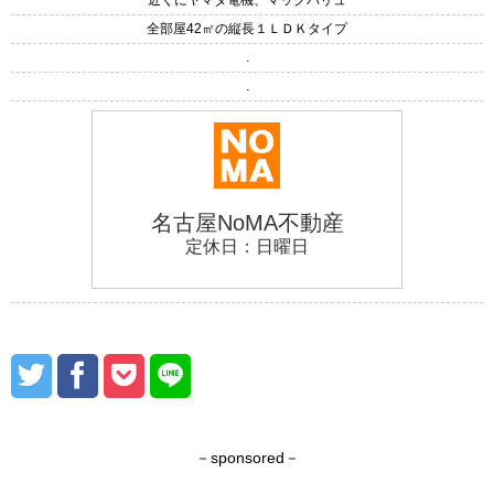
近くにヤマダ電機、マックバリュ
全部屋42㎡の縦長１ＬＤＫタイプ
.
.
－sponsored－