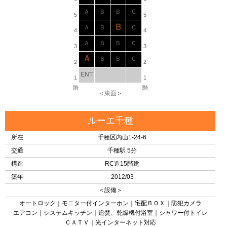
Ａ
Ｂ
Ｂ
Ｃ
5
5
Ｂ
Ａ
Ｂ
Ｃ
4
4
Ａ
Ｂ
Ｂ
Ｃ
3
3
Ａ
Ｂ
Ｂ
Ｃ
2
2
ENT
1
1
階
階
＜東面＞
ルーエ千種
所在
千種区内山1-24-6
交通
千種駅 5分
構造
RC造15階建
築年
2012/03
＜設備＞
オートロック｜モニター付インターホン｜宅配ＢＯＸ｜防犯カメラ
エアコン｜システムキッチン｜追焚、乾燥機付浴室｜シャワー付トイレ
ＣＡＴＶ｜光インターネット対応