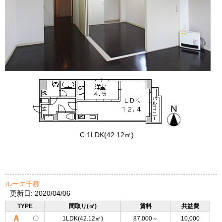
C:1LDK(42.12㎡)
ルーエ千種
更新日: 2020/04/06
TYPE
間取り(㎡)
賃料
共益費
Ａ
〇
1LDK(42.12㎡)
87,000～
10,000