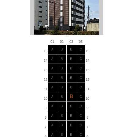
01
02
03
05
Ａ
Ｂ
Ｂ
Ｃ
15
15
Ａ
Ｂ
Ｂ
Ｃ
14
14
Ａ
Ｂ
Ｂ
Ｃ
13
13
Ａ
Ｂ
Ｂ
Ｃ
12
12
Ａ
Ｂ
Ｂ
Ｃ
11
11
Ｂ
Ａ
Ｂ
Ｃ
10
10
Ａ
Ｂ
Ｂ
Ｃ
9
9
Ａ
Ｂ
Ｂ
Ｃ
8
8
Ａ
Ｂ
Ｂ
Ｃ
7
7
Ａ
Ｂ
Ｂ
Ｃ
6
6