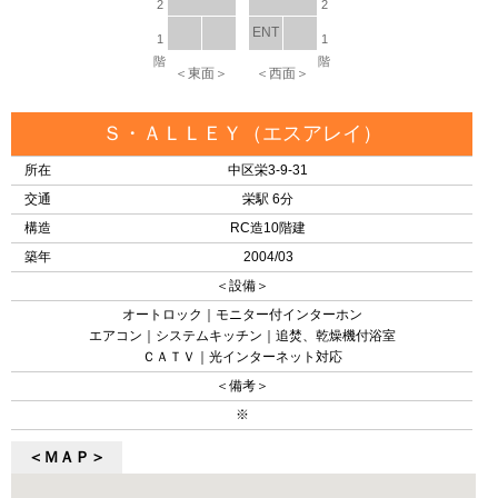
2
2
ENT
1
1
階
階
＜東面＞
＜西面＞
Ｓ・ＡＬＬＥＹ（エスアレイ）
所在
中区栄3-9-31
交通
栄駅 6分
構造
RC造10階建
築年
2004/03
＜設備＞
オートロック｜モニター付インターホン
エアコン｜システムキッチン｜追焚、乾燥機付浴室
ＣＡＴＶ｜光インターネット対応
＜備考＞
※
＜ＭＡＰ＞