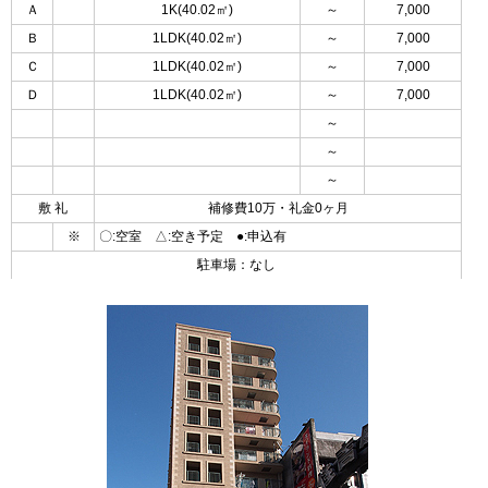
Ａ
1K(40.02㎡)
～
7,000
Ｂ
1LDK(40.02㎡)
～
7,000
Ｃ
1LDK(40.02㎡)
～
7,000
Ｄ
1LDK(40.02㎡)
～
7,000
～
～
～
敷 礼
補修費10万・礼金0ヶ月
※
〇:空室 △:空き予定 ●:申込有
駐車場：なし