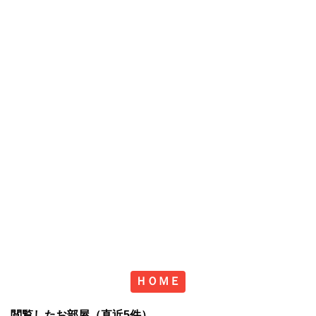
ＨＯＭＥ
閲覧したお部屋（直近5件）