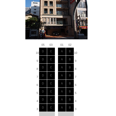
05
03
01
02
Ｄ
Ｃ
Ａ
Ｂ
10
10
Ｄ
Ｃ
Ａ
Ｂ
9
9
Ｄ
Ｃ
Ａ
Ｂ
8
8
Ｄ
Ｃ
Ａ
Ｂ
7
7
Ｄ
Ｃ
Ａ
Ｂ
6
6
Ｄ
Ｃ
Ａ
Ｂ
5
5
Ｄ
Ｃ
Ａ
Ｂ
4
4
Ｄ
Ｃ
Ａ
Ｂ
3
3