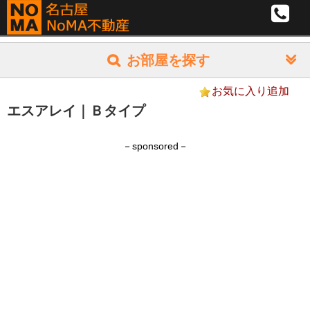
お部屋を探す
家賃(共益込) @5,000
お気に入り追加
月
月
円
~
円
エスアレイ｜Ｂタイプ
額
額
間取り
予
予
算
算
1R/1K
－sponsored－
1DK/1LDK
2LDK以上
専有面積
部
部
㎡
~
㎡
屋
屋
希望エリア
の
の
区
面
面
別
積
積
駅
エ
別
駅
駅
徒歩
分
~
徒歩
分
リ
エ
か
か
ア
リ
完成(西暦)年※月
ら
ら
ア