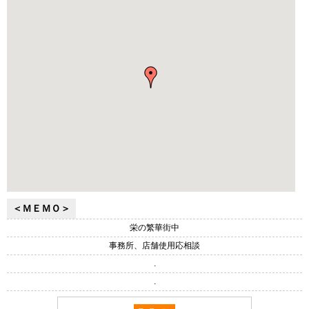
＜ＭＥＭＯ＞
栄の繁華街中
事務所、店舗使用応相談
.
.