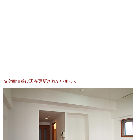
西
西
年
~
年
暦
暦
その他の条件
＋
＋
月
月
小型犬ＯＫ
（6
（6
ネコもＯＫ
桁）
桁）
ネット代込
打ち放し
メゾネット
並び替え
※空室情報は現在更新されていません