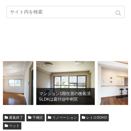
マンション1階住居の改装済
5LDKは庭付@中村区
募集終了
千種区
リノベーション
レトロSOHO
ペット