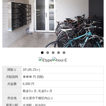
間取り
1R (45.23㎡)
月額賃料
※※※
円 (5階)
共益費
6,000 円
敷金3ヶ月､礼金0ヶ月
所在地
名古屋市千種区内山１
最寄り駅
今池駅・徒歩8分