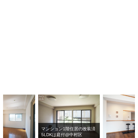
マンション1階住居の改装済
5LDKは庭付@中村区