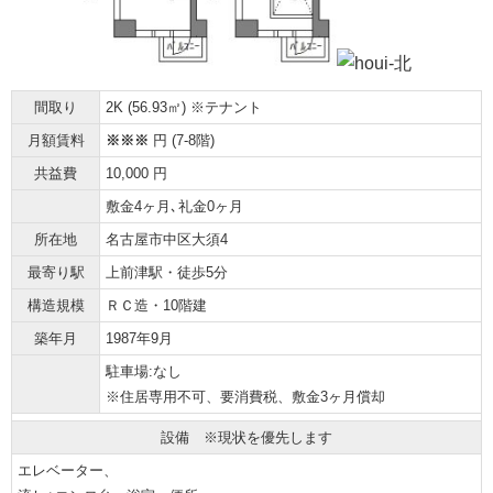
間取り
2K (56.93㎡) ※テナント
月額賃料
※※※
円 (7-8階)
共益費
10,000 円
敷金4ヶ月､礼金0ヶ月
所在地
名古屋市中区大須4
最寄り駅
上前津駅・徒歩5分
構造規模
ＲＣ造・10階建
築年月
1987年9月
駐車場:なし
※住居専用不可、要消費税、敷金3ヶ月償却
設備 ※現状を優先します
エレベーター、